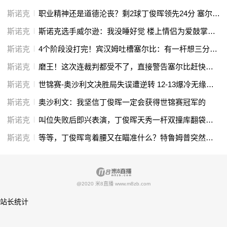
斯诺克
职业精神还是道德沦丧？剩2球丁俊晖领先24分 塞尔比“不放弃”
斯诺克
斯诺克选手威尔逊：我没睡好觉 楼上情侣为爱鼓掌半小时
斯诺克
4个阶段没打完！宾汉姆吐槽塞尔比：有一杆想三分钟仅仅是贴球
斯诺克
磨王！这次连裁判都受不了，直接警告塞尔比赶快出杆
斯诺克
世锦赛-奥沙利文决胜局失误遭逆转 12-13爆冷无缘冲击七冠
斯诺克
奥沙利文：我坚信丁俊晖一定会获得世锦赛冠军的
斯诺克
叫位失败后即兴表演，丁俊晖天秀一杆双撞库翻袋，观众彻底看嗨了
斯诺克
等等，丁俊晖弯着腰又在瞄准什么？特鲁姆普突然觉醒：大事不妙！
@2020 米8直播 www.m8zb.com
站长统计